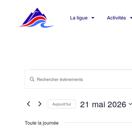
La ligue
Activités
Recherche
Saisir
mot-
clé.
et
Rechercher
Évènements
par
21 mai 2026
mot-
Aujourd’hui
navigation
clé.
Sélectionnez
une
date.
Toute la journée
de