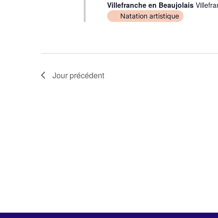
Villefranche en Beaujolais
Villefr
Natation artistique
Jour précédent