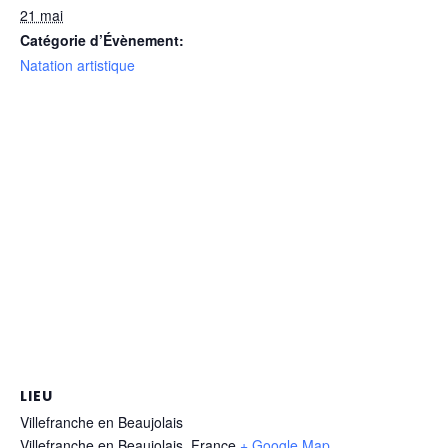
21 mai
Catégorie d’Évènement:
Natation artistique
LIEU
Villefranche en Beaujolais
Villefranche en Beaujolais
,
France
+ Google Map