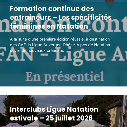
Formation continue des
Formation continue des
entraineurs – Les spécificités
entraineurs – Les spécificités
féminines en Natation
féminines en Natation
A la suite d’une première édition réussie, à destination
A la suite d’une première édition réussie, à destination
des CAF, la Ligue Auvergne-Rhône-Alpes de Natation
des CAF, la Ligue Auvergne-Rhône-Alpes de Natation
ouvre de nouveaux créneaux
ouvre de nouveaux créneaux
Interclubs Ligue Natation
Interclubs Ligue Natation
estivale – 25 juillet 2026
estivale – 25 juillet 2026