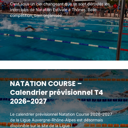
C’est sous un ciel changeant que se sont déroulés les
C’est sous un ciel changeant que se sont déroulés les
Interclubs de Natation Estivale à Thônes. Belle
Interclubs de Natation Estivale à Thônes. Belle
compétition, bien organisée
compétition, bien organisée
NATATION COURSE –
NATATION COURSE –
Calendrier prévisionnel T4
Calendrier prévisionnel T4
2026-2027
2026-2027
Le calendrier prévisionnel Natation Course 2026-2027
Le calendrier prévisionnel Natation Course 2026-2027
de la Ligue Auvergne-Rhône-Alpes est désormais
de la Ligue Auvergne-Rhône-Alpes est désormais
disponible sur le site de la Ligue :
disponible sur le site de la Ligue :