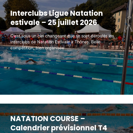
Interclubs Ligue Natation
Interclubs Ligue Natation
estivale – 25 juillet 2026
estivale – 25 juillet 2026
C’est sous un ciel changeant que se sont déroulés les
C’est sous un ciel changeant que se sont déroulés les
Interclubs de Natation Estivale à Thônes. Belle
Interclubs de Natation Estivale à Thônes. Belle
compétition, bien organisée
compétition, bien organisée
NATATION COURSE –
NATATION COURSE –
Calendrier prévisionnel T4
Calendrier prévisionnel T4