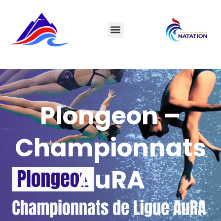
Plongeon –
Championnats
AuRA