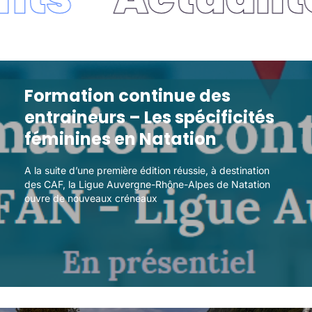
Formation continue des
Formation continue des
entraineurs – Les spécificités
entraineurs – Les spécificités
féminines en Natation
féminines en Natation
A la suite d’une première édition réussie, à destination
A la suite d’une première édition réussie, à destination
des CAF, la Ligue Auvergne-Rhône-Alpes de Natation
des CAF, la Ligue Auvergne-Rhône-Alpes de Natation
ouvre de nouveaux créneaux
ouvre de nouveaux créneaux