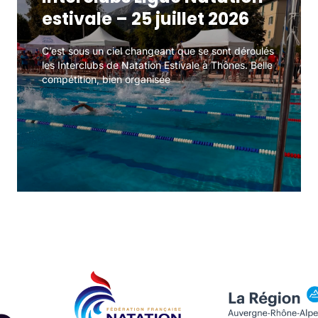
estivale – 25 juillet 2026
estivale – 25 juillet 2026
C’est sous un ciel changeant que se sont déroulés
C’est sous un ciel changeant que se sont déroulés
les Interclubs de Natation Estivale à Thônes. Belle
les Interclubs de Natation Estivale à Thônes. Belle
compétition, bien organisée
compétition, bien organisée