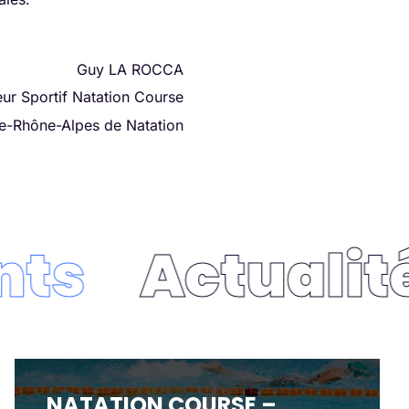
Guy LA ROCCA
eur Sportif Natation Course
e-Rhône-Alpes de Natation
s
Actualité
NATATION COURSE –
NATATION COURSE –