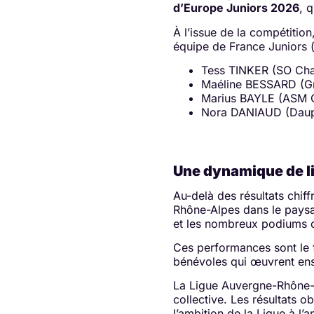
d’Europe Juniors 2026
, 
À l’issue de la compétiti
équipe de France Juniors (
Tess TINKER (SO Ch
Maéline BESSARD (Gr
Marius BAYLE (ASM 
Nora DANIAUD (Daup
Une dynamique de li
Au-delà des résultats chi
Rhône-Alpes dans le paysag
et les nombreux podiums obt
Ces performances sont le f
bénévoles qui œuvrent ens
La Ligue Auvergne-Rhône-Al
collective. Les résultats 
l’ambition de la Ligue à l