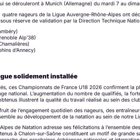
qui se dérouleront à Munich (Allemagne) du mardi 7 au diman
on, quatre nageurs de la Ligue Auvergne-Rhône-Alpes ont dé
sous réserve de validation par la Direction Technique Natio
ambéry)
enoble Alp’38)
Chamalières)
hins d’Annecy)
gue solidement installée
ffrés, ces Championnats de France U18 2026 confirment la p
e national. L’augmentation du nombre de qualifiés, la forte
enus illustrent la qualité du travail réalisé au sein des clu
ruit de l’engagement quotidien des nageurs, des entraîneurs
emble au développement de la natation au sein de notre Li
pes de Natation adresse ses félicitations à l’ensemble des 
obtenus à Chalon-sur-Saône constituent un motif de grande sa
’approche des prochaines échéances nationales et internation