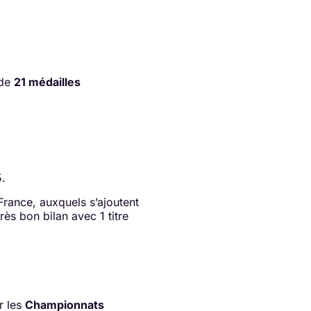
 de
21 médailles
.
France, auxquels s’ajoutent
ès bon bilan avec 1 titre
r les
Championnats