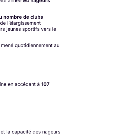
ette année
94 nageurs
u nombre de clubs
 de l’élargissement
s jeunes sportifs vers le
ion mené quotidiennement au
aine en accédant à
107
 et la capacité des nageurs