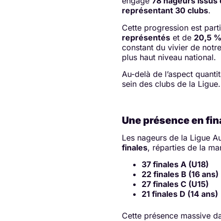
engagé
78 nageurs issus
représentant 30 clubs
.
Cette progression est part
représentés
et de
20,5 %
constant du vivier de notr
plus haut niveau national.
Au-delà de l’aspect quantit
sein des clubs de la Ligue.
Une présence en fin
Les nageurs de la Ligue A
finales
, réparties de la ma
37 finales A (U18)
22 finales B (16 ans)
27 finales C (U15)
21 finales D (14 ans)
Cette présence massive dan