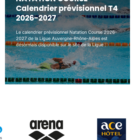
Calendrier prévisionnel T4
Calendrier prévisionnel T4
2026-2027
2026-2027
Le calendrier prévisionnel Natation Course 2026-
Le calendrier prévisionnel Natation Course 2026-
2027 de la Ligue Auvergne-Rhône-Alpes est
2027 de la Ligue Auvergne-Rhône-Alpes est
désormais disponible sur le site de la Ligue :
désormais disponible sur le site de la Ligue :