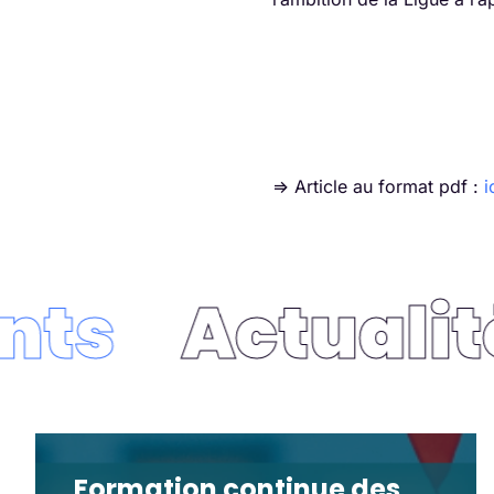
=> Article au format pdf :
i
ts
Actualité
Formation continue des
Formation continue des