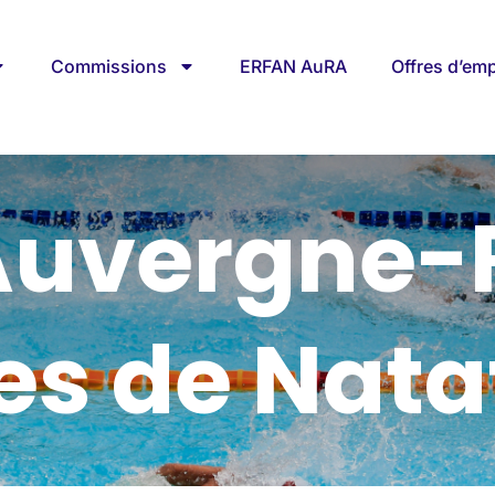
Commissions
ERFAN AuRA
Offres d’emp
Auvergne
es de Nata