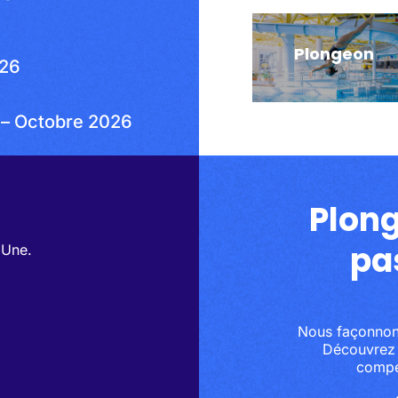
Plongeon
Plongeon
026
Découvrir
 – Octobre 2026
Plon
pa
 Une.
Nous façonnons 
Découvrez n
compé