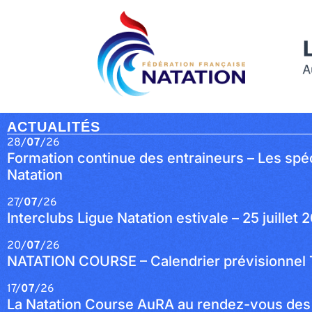
ACTUALITÉS
28/
07
/26
Formation continue des entraineurs – Les spéc
Natation
27/
07
/26
Interclubs Ligue Natation estivale – 25 juillet 
20/
07
/26
NATATION COURSE – Calendrier prévisionnel
17/
07
/26
La Natation Course AuRA au rendez-vous des