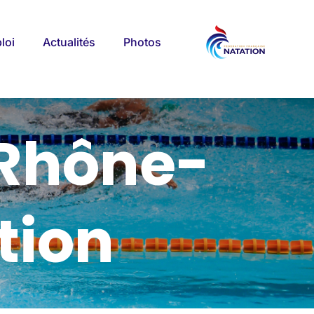
loi
Actualités
Photos
-Rhône-
tion