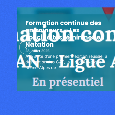
Formation continue des
entraineurs – Les
spécificités féminines en
Natation
28 juillet 2026
A la suite d’une première édition réussie, à
destination des CAF, la Ligue Auvergne-
Rhône-Alpes de